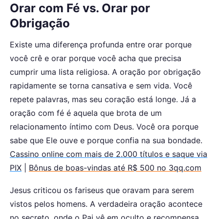
Orar com Fé vs. Orar por
Obrigação
Existe uma diferença profunda entre orar porque
você crê e orar porque você acha que precisa
cumprir uma lista religiosa. A oração por obrigação
rapidamente se torna cansativa e sem vida. Você
repete palavras, mas seu coração está longe. Já a
oração com fé é aquela que brota de um
relacionamento íntimo com Deus. Você ora porque
sabe que Ele ouve e porque confia na sua bondade.
Cassino online com mais de 2.000 títulos e saque via
PIX
|
Bônus de boas-vindas até R$ 500 no 3qq.com
Jesus criticou os fariseus que oravam para serem
vistos pelos homens. A verdadeira oração acontece
no secreto, onde o Pai vê em oculto e recompensa